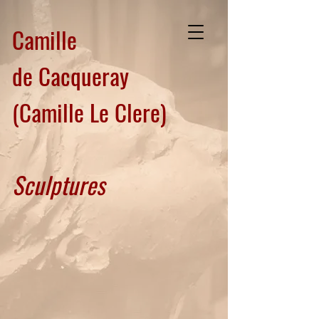
Camille
de Cacqueray
(Camille Le Clere)
Sculptures