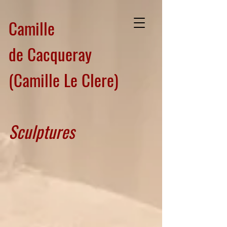
Camille
de Cacqueray
(Camille Le Clere)
Sculptures